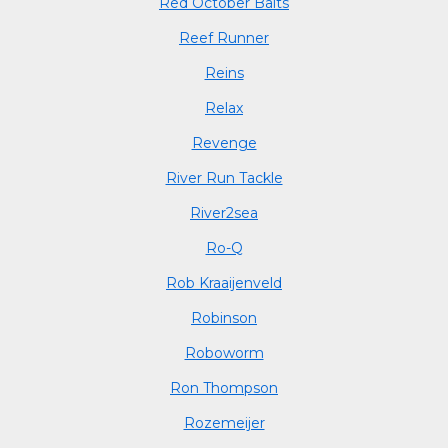
Red October Baits
Reef Runner
Reins
Relax
Revenge
River Run Tackle
River2sea
Ro-Q
Rob Kraaijenveld
Robinson
Roboworm
Ron Thompson
Rozemeijer