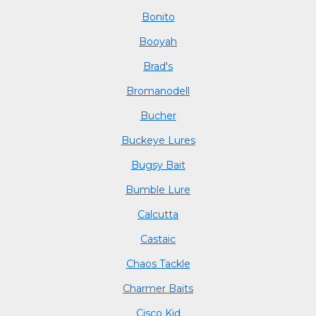
Bonito
Booyah
Brad's
Bromanodell
Bucher
Buckeye Lures
Bugsy Bait
Bumble Lure
Calcutta
Castaic
Chaos Tackle
Charmer Baits
Cisco Kid