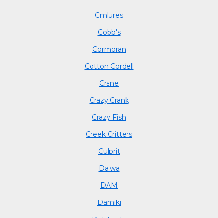
Cmlures
Cobb's
Cormoran
Cotton Cordell
Crane
Crazy Crank
Crazy Fish
Creek Critters
Culprit
Daiwa
DAM
Damiki