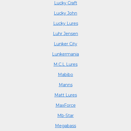
Lucky Craft
Lucky John
Lucky Lures
Luhr Jensen
Lunker City
Lunkermania
M.C.L Lures
Mabibo
Manns
Matt Lures
MaxForce
Mb-Star
Megabass