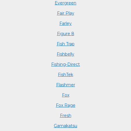
Evergreen
Fair Play
Farley
Figure 8
Fish Trap
Fishbelly
Fishing-Direct
FishTek
Flashmer
Fox
Fox Rage
Fresh
Gamakatsu