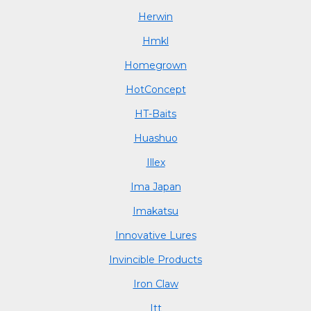
Herwin
Hmkl
Homegrown
HotConcept
HT-Baits
Huashuo
Illex
Ima Japan
Imakatsu
Innovative Lures
Invincible Products
Iron Claw
Itt