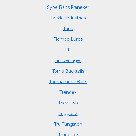
Sybe Baits Franeker
Tackle Industries
Taps
Tiemco Lures
Tifa
Timber Tiger
Toms Bucktails
Tournament Baits
Trendex
Trick-Fish
Trigger X
Tru Tungsten
Trueglide