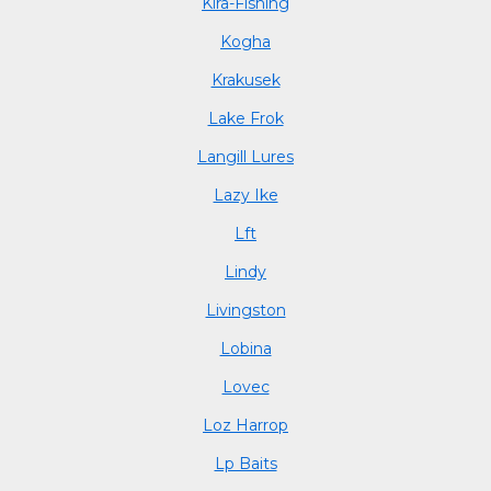
Kira-Fishing
Kogha
Krakusek
Lake Frok
Langill Lures
Lazy Ike
Lft
Lindy
Livingston
Lobina
Lovec
Loz Harrop
Lp Baits