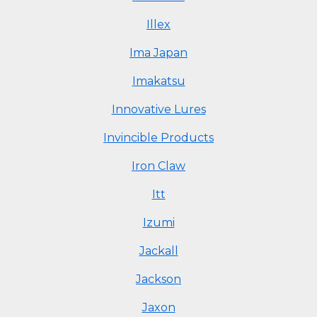
Illex
Ima Japan
Imakatsu
Innovative Lures
Invincible Products
Iron Claw
Itt
Izumi
Jackall
Jackson
Jaxon