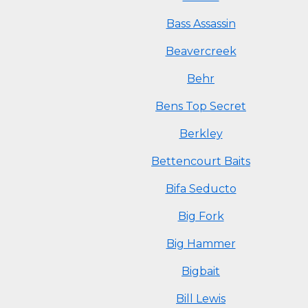
Bass Assassin
Beavercreek
Behr
Bens Top Secret
Berkley
Bettencourt Baits
Bifa Seducto
Big Fork
Big Hammer
Bigbait
Bill Lewis