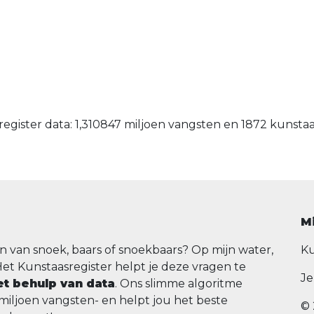
egister data: 1,310847 miljoen vangsten en 1872 kunsta
M
n van snoek, baars of snoekbaars? Op mijn water,
Ku
Het Kunstaasregister helpt je deze vragen te
Je
t behulp van data
. Ons slimme algoritme
 miljoen vangsten- en helpt jou het beste
© 