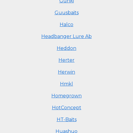
Gunki
Guusbaits
Halco
Headbanger Lure Ab
Heddon
Herter
Herwin
Hmkl
Homegrown
HotConcept
HT-Baits
Huashuo