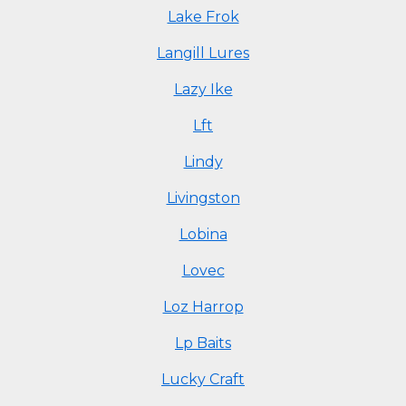
Lake Frok
Langill Lures
Lazy Ike
Lft
Lindy
Livingston
Lobina
Lovec
Loz Harrop
Lp Baits
Lucky Craft