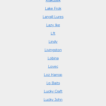
Krakusek
Lake Frok
Langill Lures
Lazy Ike
Lft
Lindy
Livingston
Lobina
Lovec
Loz Harrop
Lp Baits
Lucky Craft
Lucky John