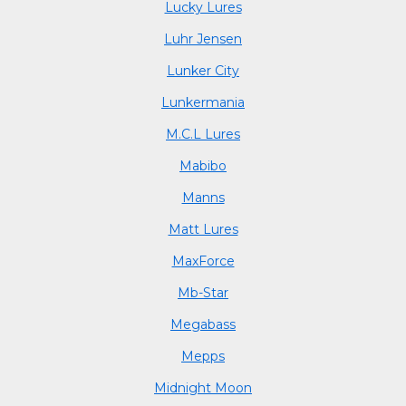
Lucky Lures
Luhr Jensen
Lunker City
Lunkermania
M.C.L Lures
Mabibo
Manns
Matt Lures
MaxForce
Mb-Star
Megabass
Mepps
Midnight Moon