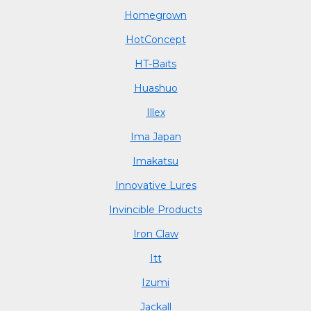
Homegrown
HotConcept
HT-Baits
Huashuo
Illex
Ima Japan
Imakatsu
Innovative Lures
Invincible Products
Iron Claw
Itt
Izumi
Jackall