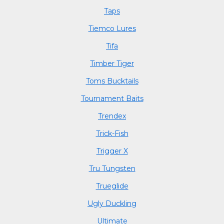
Taps
Tiemco Lures
Tifa
Timber Tiger
Toms Bucktails
Tournament Baits
Trendex
Trick-Fish
Trigger X
Tru Tungsten
Trueglide
Ugly Duckling
Ultimate