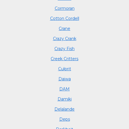
Cormoran
Cotton Cordell
Crane
Crazy Crank
Crazy Fish
Creek Critters
Culprit
Daiwa
DAM
Damiki
Delalande
Deps