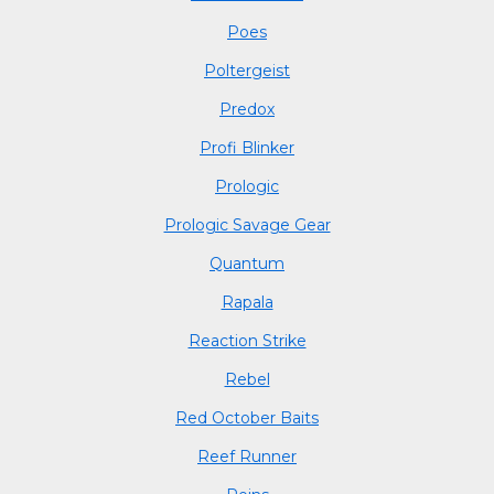
Poes
Poltergeist
Predox
Profi Blinker
Prologic
Prologic Savage Gear
Quantum
Rapala
Reaction Strike
Rebel
Red October Baits
Reef Runner