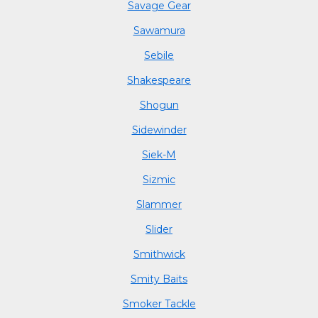
Savage Gear
Sawamura
Sebile
Shakespeare
Shogun
Sidewinder
Siek-M
Sizmic
Slammer
Slider
Smithwick
Smity Baits
Smoker Tackle