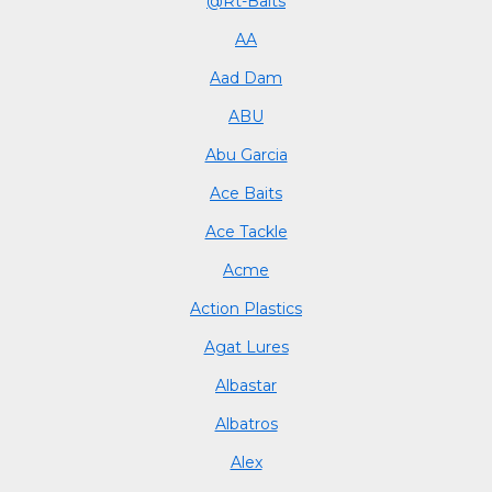
@Rt-Baits
AA
Aad Dam
ABU
Abu Garcia
Ace Baits
Ace Tackle
Acme
Action Plastics
Agat Lures
Albastar
Albatros
Alex