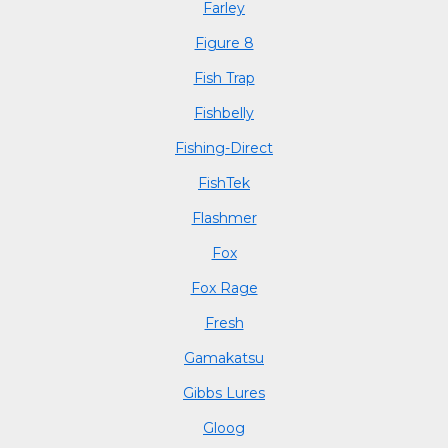
Farley
Figure 8
Fish Trap
Fishbelly
Fishing-Direct
FishTek
Flashmer
Fox
Fox Rage
Fresh
Gamakatsu
Gibbs Lures
Gloog