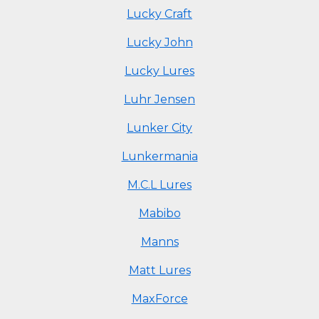
Lucky Craft
Lucky John
Lucky Lures
Luhr Jensen
Lunker City
Lunkermania
M.C.L Lures
Mabibo
Manns
Matt Lures
MaxForce