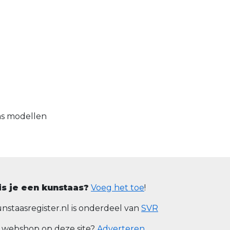
as modellen
is je een kunstaas?
Voeg het toe
!
nstaasregister.nl is onderdeel van
SVR
 webshop op deze site?
Adverteren