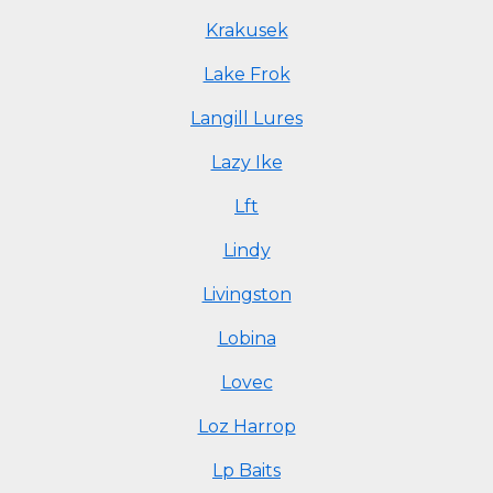
Krakusek
Lake Frok
Langill Lures
Lazy Ike
Lft
Lindy
Livingston
Lobina
Lovec
Loz Harrop
Lp Baits