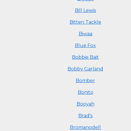
Bill Lewis
Bitten Tackle
Biwaa
Blue Fox
Bobbie Bait
Bobby Garland
Bomber
Bonito
Booyah
Brad's
Bromanodell