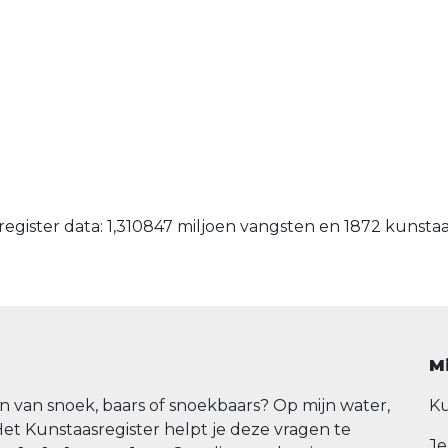
egister data: 1,310847 miljoen vangsten en 1872 kunsta
M
n van snoek, baars of snoekbaars? Op mijn water,
Ku
Het Kunstaasregister helpt je deze vragen te
Je