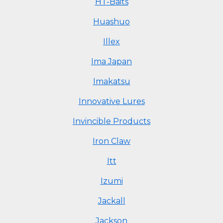
HT-Baits
Huashuo
Illex
Ima Japan
Imakatsu
Innovative Lures
Invincible Products
Iron Claw
Itt
Izumi
Jackall
Jackson