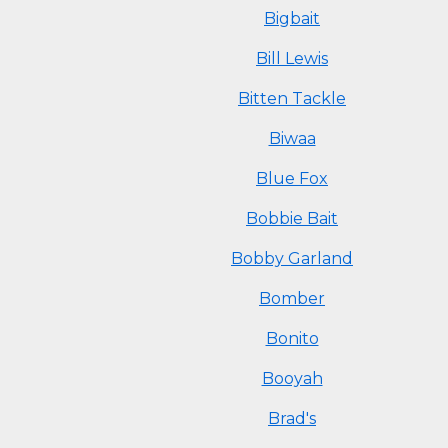
Bigbait
Bill Lewis
Bitten Tackle
Biwaa
Blue Fox
Bobbie Bait
Bobby Garland
Bomber
Bonito
Booyah
Brad's