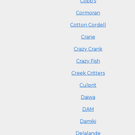
Cobb's
Cormoran
Cotton Cordell
Crane
Crazy Crank
Crazy Fish
Creek Critters
Culprit
Daiwa
DAM
Damiki
Delalande