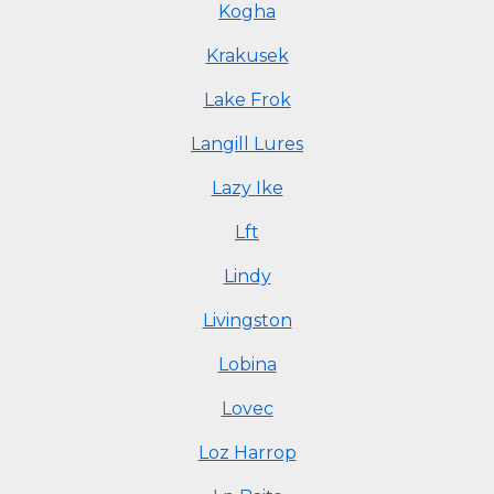
Kogha
Krakusek
Lake Frok
Langill Lures
Lazy Ike
Lft
Lindy
Livingston
Lobina
Lovec
Loz Harrop