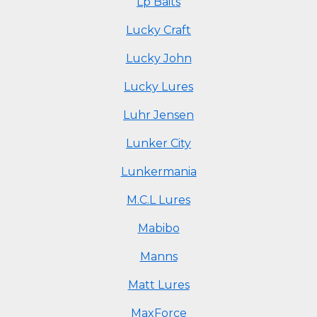
Lp Baits
Lucky Craft
Lucky John
Lucky Lures
Luhr Jensen
Lunker City
Lunkermania
M.C.L Lures
Mabibo
Manns
Matt Lures
MaxForce