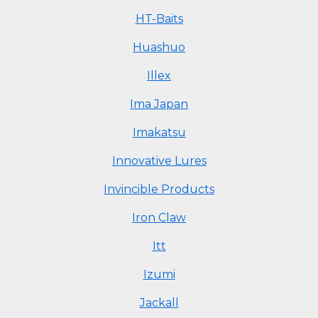
HT-Baits
Huashuo
Illex
Ima Japan
Imakatsu
Innovative Lures
Invincible Products
Iron Claw
Itt
Izumi
Jackall