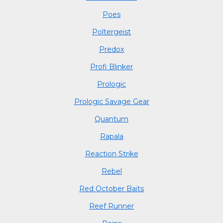
Poes
Poltergeist
Predox
Profi Blinker
Prologic
Prologic Savage Gear
Quantum
Rapala
Reaction Strike
Rebel
Red October Baits
Reef Runner