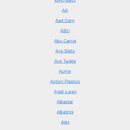
@Rt-Baits
AA
Aad Dam
ABU
Abu Garcia
Ace Baits
Ace Tackle
Acme
Action Plastics
Agat Lures
Albastar
Albatros
Alex