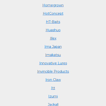
Homegrown
HotConcept
HT-Baits
Huashuo
Illex
Ima Japan
Imakatsu
Innovative Lures
Invincible Products
Iron Claw
Itt
Izumi
Jackall