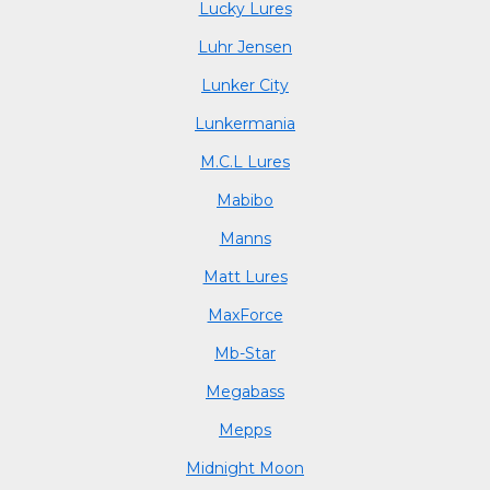
Lucky Lures
Luhr Jensen
Lunker City
Lunkermania
M.C.L Lures
Mabibo
Manns
Matt Lures
MaxForce
Mb-Star
Megabass
Mepps
Midnight Moon