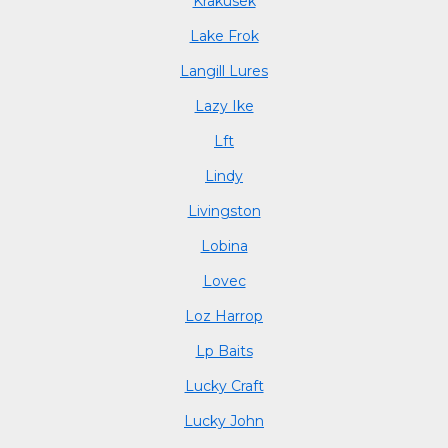
Krakusek
Lake Frok
Langill Lures
Lazy Ike
Lft
Lindy
Livingston
Lobina
Lovec
Loz Harrop
Lp Baits
Lucky Craft
Lucky John