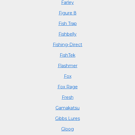
Farley
Figure 8
Fish Trap
Fishbelly
Fishing-Direct
FishTek
Flashmer
Fox
Fox Rage
Fresh
Gamakatsu
Gibbs Lures
Gloog