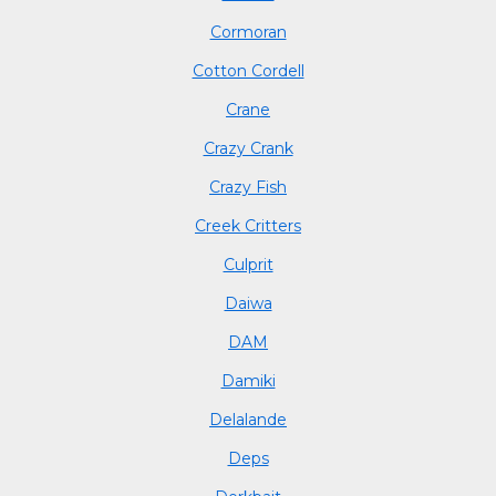
Cormoran
Cotton Cordell
Crane
Crazy Crank
Crazy Fish
Creek Critters
Culprit
Daiwa
DAM
Damiki
Delalande
Deps