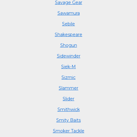
Savage Gear
Sawamura
Sebile
Shakespeare
Shogun
Sidewinder
Siek-M
Sizmic
Slammer
Slider
Smithwick
Smity Baits
Smoker Tackle