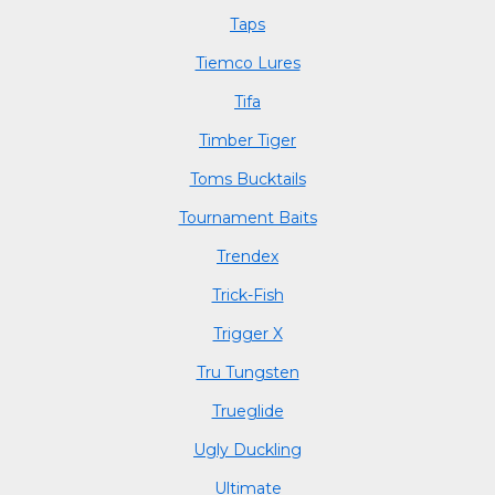
Taps
Tiemco Lures
Tifa
Timber Tiger
Toms Bucktails
Tournament Baits
Trendex
Trick-Fish
Trigger X
Tru Tungsten
Trueglide
Ugly Duckling
Ultimate