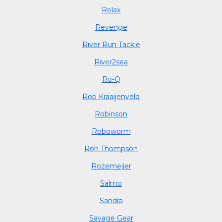
Relax
Revenge
River Run Tackle
River2sea
Ro-Q
Rob Kraaijenveld
Robinson
Roboworm
Ron Thompson
Rozemeijer
Salmo
Sandra
Savage Gear