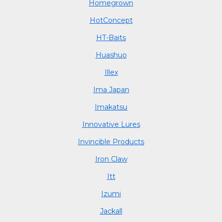
Homegrown
HotConcept
HT-Baits
Huashuo
Illex
Ima Japan
Imakatsu
Innovative Lures
Invincible Products
Iron Claw
Itt
Izumi
Jackall