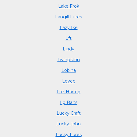
Lake Frok
Langill Lures
Lazy Ike
Lft
Lindy
Livingston
Lobina
Lovec
Loz Harrop
Lp Baits
Lucky Craft
Lucky John
Lucky Lures