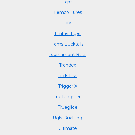
Taps
Tiemco Lures
Tifa
Timber Tiger
Toms Bucktails
Tournament Baits
Trendex
Trick-Fish
Trigger X
Tru Tungsten
Trueglide
Ugly Duckling
Ultimate