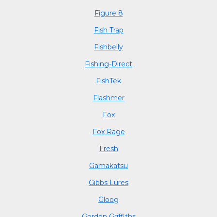
Figure 8
Fish Trap
Fishbelly
Fishing-Direct
FishTek
Flashmer
Fox
Fox Rage
Fresh
Gamakatsu
Gibbs Lures
Gloog
Gordon Griffiths