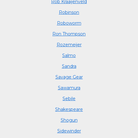
Rob Kraaijenveld
Robinson
Roboworm
Ron Thompson
Rozemeijer
Salmo
Sandra
Savage Gear
Sawamura
Sebile
Shakespeare
Shogun
Sidewinder