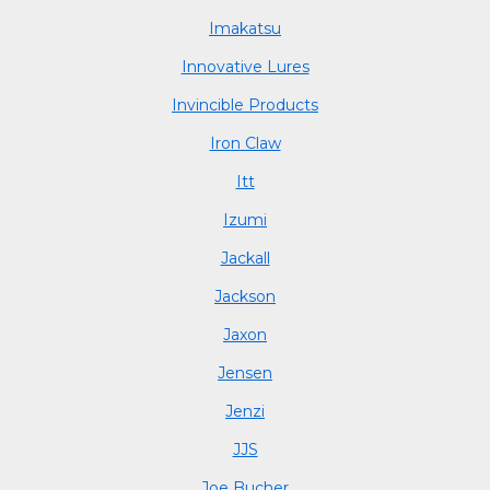
Imakatsu
Innovative Lures
Invincible Products
Iron Claw
Itt
Izumi
Jackall
Jackson
Jaxon
Jensen
Jenzi
JJS
Joe Bucher