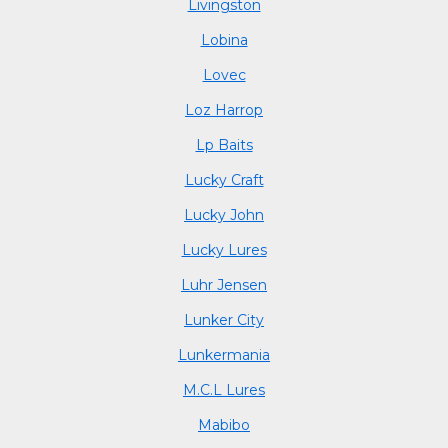
Livingston
Lobina
Lovec
Loz Harrop
Lp Baits
Lucky Craft
Lucky John
Lucky Lures
Luhr Jensen
Lunker City
Lunkermania
M.C.L Lures
Mabibo