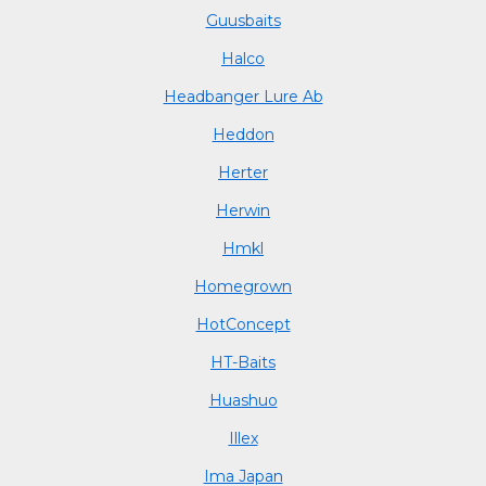
Guusbaits
Halco
Headbanger Lure Ab
Heddon
Herter
Herwin
Hmkl
Homegrown
HotConcept
HT-Baits
Huashuo
Illex
Ima Japan