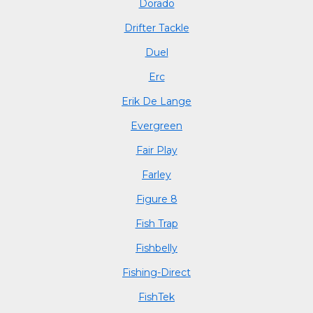
Dorado
Drifter Tackle
Duel
Erc
Erik De Lange
Evergreen
Fair Play
Farley
Figure 8
Fish Trap
Fishbelly
Fishing-Direct
FishTek