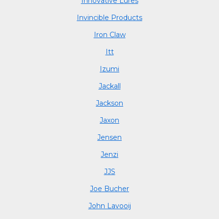
Innovative Lures
Invincible Products
Iron Claw
Itt
Izumi
Jackall
Jackson
Jaxon
Jensen
Jenzi
JJS
Joe Bucher
John Lavooij