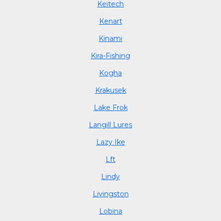
Keitech
Kenart
Kinami
Kira-Fishing
Kogha
Krakusek
Lake Frok
Langill Lures
Lazy Ike
Lft
Lindy
Livingston
Lobina