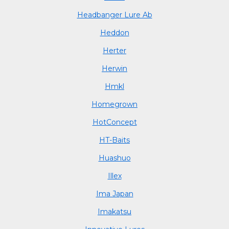
Headbanger Lure Ab
Heddon
Herter
Herwin
Hmkl
Homegrown
HotConcept
HT-Baits
Huashuo
Illex
Ima Japan
Imakatsu