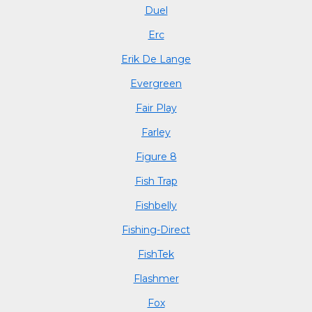
Duel
Erc
Erik De Lange
Evergreen
Fair Play
Farley
Figure 8
Fish Trap
Fishbelly
Fishing-Direct
FishTek
Flashmer
Fox