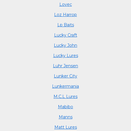
Lovec
Loz Harrop
Lp Baits
Lucky Craft
Lucky John
Lucky Lures
Luhr Jensen
Lunker City
Lunkermania
M.C.L Lures
Mabibo
Manns
Matt Lures