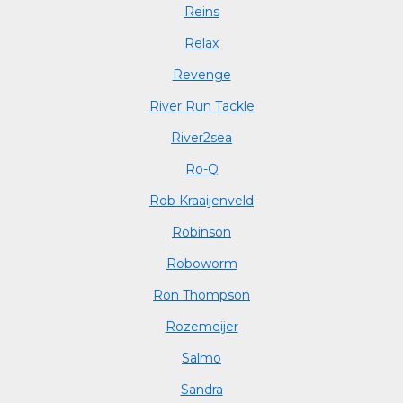
Reins
Relax
Revenge
River Run Tackle
River2sea
Ro-Q
Rob Kraaijenveld
Robinson
Roboworm
Ron Thompson
Rozemeijer
Salmo
Sandra