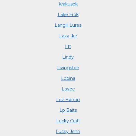
Krakusek
Lake Frok
Langill Lures
Lazy Ike
Lft
Lindy
Livingston
Lobina
Lovec
Loz Harrop
Lp Baits
Lucky Craft
Lucky John