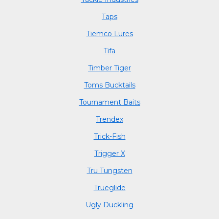
Taps
Tiemco Lures
Tifa
Timber Tiger
Toms Bucktails
Tournament Baits
Trendex
Trick-Fish
Trigger X
Tru Tungsten
Trueglide
Ugly Duckling