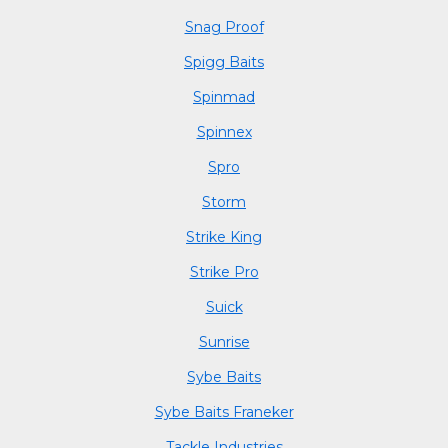
Snag Proof
Spigg Baits
Spinmad
Spinnex
Spro
Storm
Strike King
Strike Pro
Suick
Sunrise
Sybe Baits
Sybe Baits Franeker
Tackle Industries