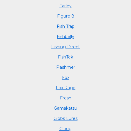
Farley
Figure 8
Fish Trap
Fishbelly
Fishing-Direct
FishTek
Flashmer
Fox
Fox Rage
Fresh
Gamakatsu
Gibbs Lures
Gloog