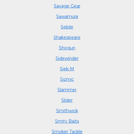
Savage Gear
Sawamura
Sebile
Shakespeare
Shogun
Sidewinder
Siek-M
Sizmic
Slammer
Slider
Smithwick
Smity Baits
Smoker Tackle