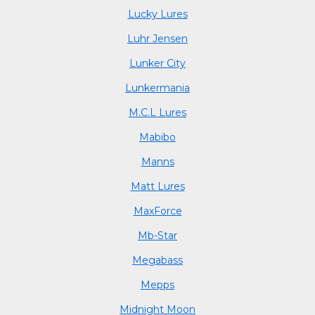
Lucky Lures
Luhr Jensen
Lunker City
Lunkermania
M.C.L Lures
Mabibo
Manns
Matt Lures
MaxForce
Mb-Star
Megabass
Mepps
Midnight Moon