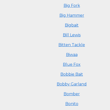
Big Fork
Big Hammer
Bigbait
Bill Lewis
Bitten Tackle
Biwaa
Blue Fox
Bobbie Bait
Bobby Garland
Bomber
Bonito