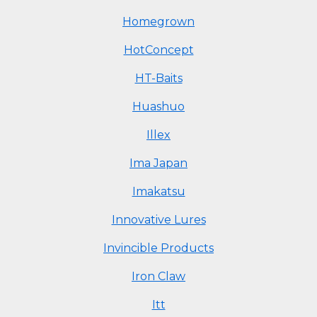
Homegrown
HotConcept
HT-Baits
Huashuo
Illex
Ima Japan
Imakatsu
Innovative Lures
Invincible Products
Iron Claw
Itt