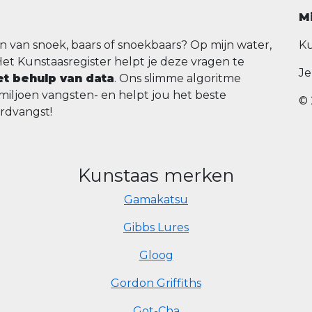
M
n van snoek, baars of snoekbaars? Op mijn water,
Ku
Het Kunstaasregister helpt je deze vragen te
Je
t behulp van data
. Ons slimme algoritme
 miljoen vangsten- en helpt jou het beste
© 
ordvangst!
Kunstaas merken
Gamakatsu
Gibbs Lures
Gloog
Gordon Griffiths
Got-Cha