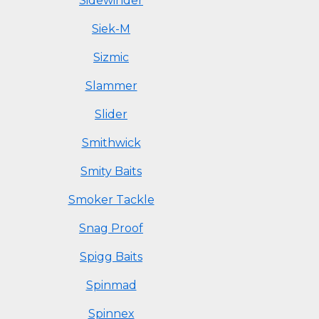
Sidewinder
Siek-M
Sizmic
Slammer
Slider
Smithwick
Smity Baits
Smoker Tackle
Snag Proof
Spigg Baits
Spinmad
Spinnex