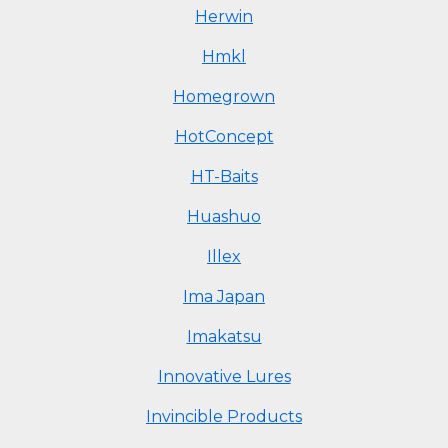
Herwin
Hmkl
Homegrown
HotConcept
HT-Baits
Huashuo
Illex
Ima Japan
Imakatsu
Innovative Lures
Invincible Products