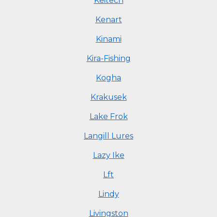
Keitech
Kenart
Kinami
Kira-Fishing
Kogha
Krakusek
Lake Frok
Langill Lures
Lazy Ike
Lft
Lindy
Livingston