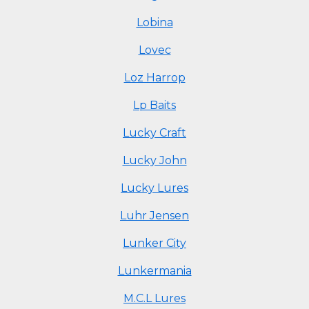
Lobina
Lovec
Loz Harrop
Lp Baits
Lucky Craft
Lucky John
Lucky Lures
Luhr Jensen
Lunker City
Lunkermania
M.C.L Lures