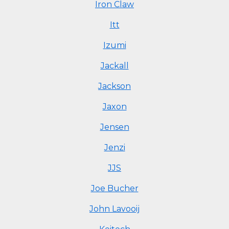
Iron Claw
Itt
Izumi
Jackall
Jackson
Jaxon
Jensen
Jenzi
JJS
Joe Bucher
John Lavooij