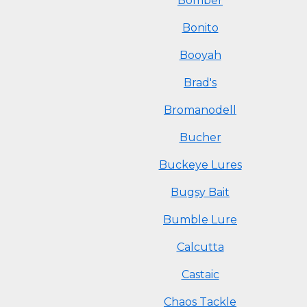
Bomber
Bonito
Booyah
Brad's
Bromanodell
Bucher
Buckeye Lures
Bugsy Bait
Bumble Lure
Calcutta
Castaic
Chaos Tackle