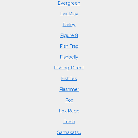
Evergreen
Fair Play
Farley
Figure 8
Fish Trap
Fishbelly
Fishing-Direct
FishTek
Flashmer
Fox
Fox Rage
Fresh
Gamakatsu