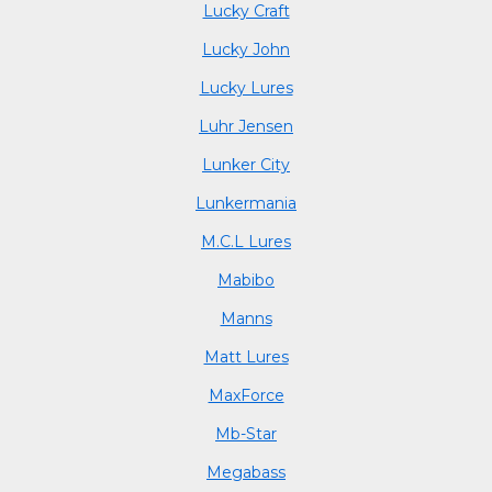
Lucky Craft
Lucky John
Lucky Lures
Luhr Jensen
Lunker City
Lunkermania
M.C.L Lures
Mabibo
Manns
Matt Lures
MaxForce
Mb-Star
Megabass