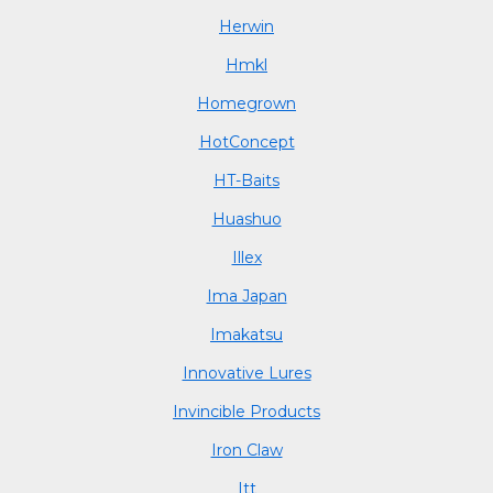
Herwin
Hmkl
Homegrown
HotConcept
HT-Baits
Huashuo
Illex
Ima Japan
Imakatsu
Innovative Lures
Invincible Products
Iron Claw
Itt