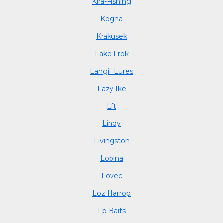
Kira-Fishing
Kogha
Krakusek
Lake Frok
Langill Lures
Lazy Ike
Lft
Lindy
Livingston
Lobina
Lovec
Loz Harrop
Lp Baits