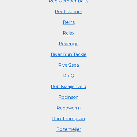
Red October Baits
Reef Runner
Reins
Relax
Revenge
River Run Tackle
River2sea
Ro-Q
Rob Kraaijenveld
Robinson
Roboworm
Ron Thompson
Rozemeijer