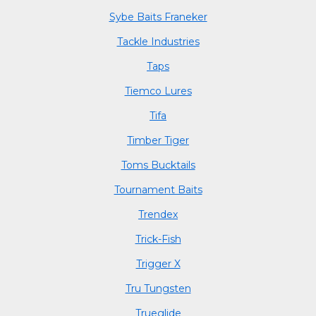
Sybe Baits Franeker
Tackle Industries
Taps
Tiemco Lures
Tifa
Timber Tiger
Toms Bucktails
Tournament Baits
Trendex
Trick-Fish
Trigger X
Tru Tungsten
Trueglide