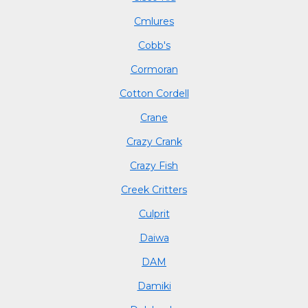
Cmlures
Cobb's
Cormoran
Cotton Cordell
Crane
Crazy Crank
Crazy Fish
Creek Critters
Culprit
Daiwa
DAM
Damiki