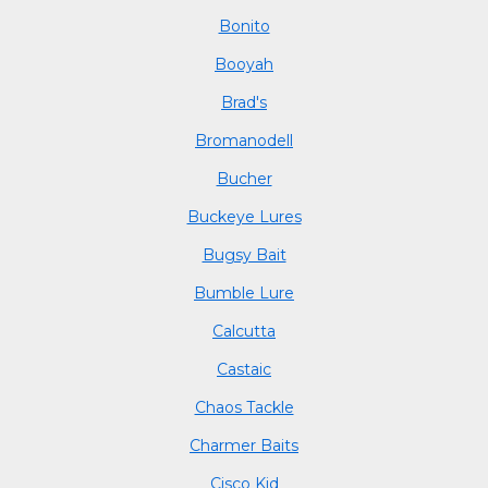
Bonito
Booyah
Brad's
Bromanodell
Bucher
Buckeye Lures
Bugsy Bait
Bumble Lure
Calcutta
Castaic
Chaos Tackle
Charmer Baits
Cisco Kid