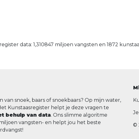
egister data: 1,310847 miljoen vangsten en 1872 kunsta
M
n van snoek, baars of snoekbaars? Op mijn water,
Ku
Het Kunstaasregister helpt je deze vragen te
Je
t behulp van data
. Ons slimme algoritme
 miljoen vangsten- en helpt jou het beste
© 
ordvangst!