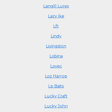
Langill Lures
Lazy Ike
Lft
Lindy
Livingston
Lobina
Lovec
Loz Harrop
Lp Baits
Lucky Craft
Lucky John