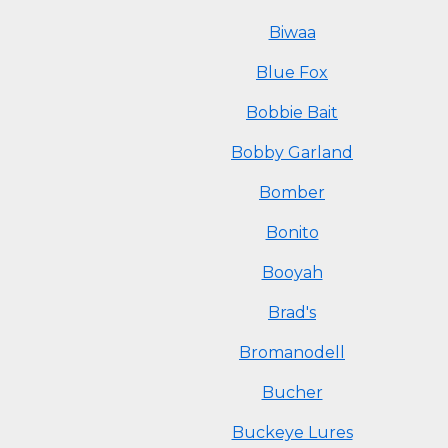
Biwaa
Blue Fox
Bobbie Bait
Bobby Garland
Bomber
Bonito
Booyah
Brad's
Bromanodell
Bucher
Buckeye Lures