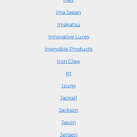
Illex
Ima Japan
Imakatsu
Innovative Lures
Invincible Products
Iron Claw
Itt
Izumi
Jackall
Jackson
Jaxon
Jensen