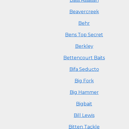
Bass Assassin
Beavercreek
Behr
Bens Top Secret
Berkley
Bettencourt Baits
Bifa Seducto
Big Fork
Big Hammer
Bigbait
Bill Lewis
Bitten Tackle