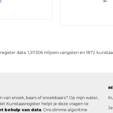
egister data: 1,311306 miljoen vangsten en 1872 kunsta
M
n van snoek, baars of snoekbaars? Op mijn water,
Ku
Het Kunstaasregister helpt je deze vragen te
Je
t behulp van data
. Ons slimme algoritme