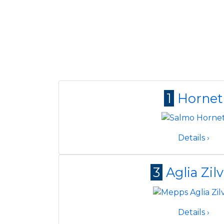
1
Hornet
Details ›
3
Aglia Zil
Details ›