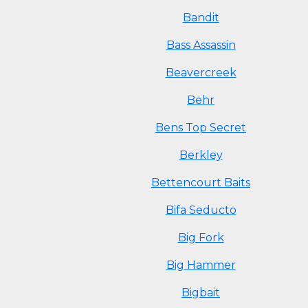
Bandit
Bass Assassin
Beavercreek
Behr
Bens Top Secret
Berkley
Bettencourt Baits
Bifa Seducto
Big Fork
Big Hammer
Bigbait