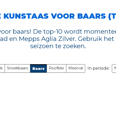
 KUNSTAAS VOOR BAARS (T
 voor baars! De top-10 wordt momente
d en Mepps Aglia Zilver. Gebruik het f
seizoen te zoeken.
ek
Snoekbaars
Roofblei
Meerval
In periode:
Baars