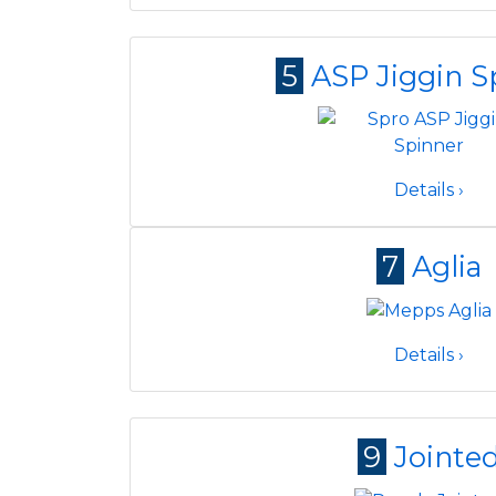
5
ASP Jiggin S
Details ›
7
Aglia
Details ›
9
Jointe