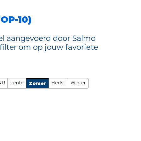
OP-10)
el aangevoerd door Salmo
ilter om op jouw favoriete
NU
Lente
Herfst
Winter
Zomer