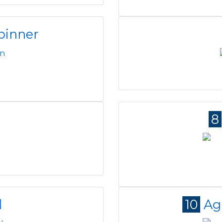
pinner
8
d
10
Ag