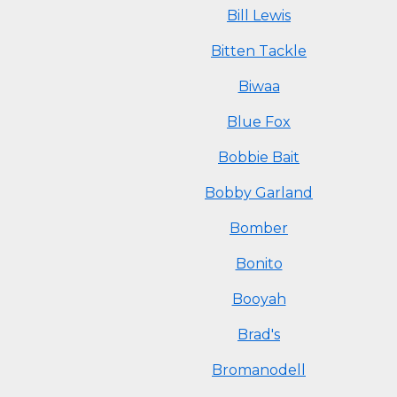
Bill Lewis
Bitten Tackle
Biwaa
Blue Fox
Bobbie Bait
Bobby Garland
Bomber
Bonito
Booyah
Brad's
Bromanodell