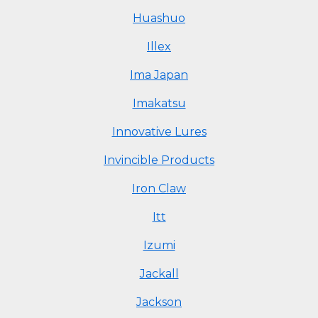
Huashuo
Illex
Ima Japan
Imakatsu
Innovative Lures
Invincible Products
Iron Claw
Itt
Izumi
Jackall
Jackson