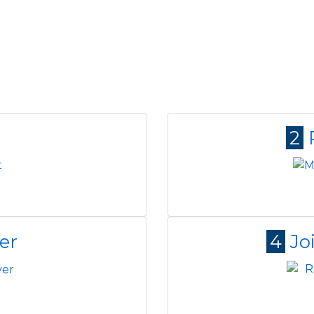
2
ver
4
Jo